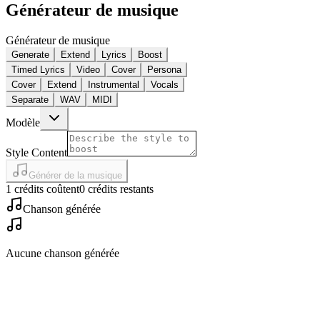
Générateur de musique
Générateur de musique
Generate
Extend
Lyrics
Boost
Timed Lyrics
Video
Cover
Persona
Cover
Extend
Instrumental
Vocals
Separate
WAV
MIDI
Modèle
Style Content
Générer de la musique
1 crédits coûtent
0 crédits restants
Chanson générée
Aucune chanson générée